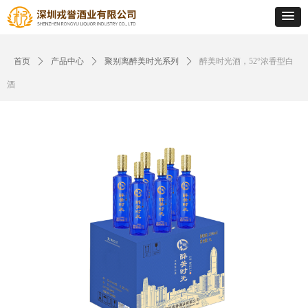
首页
ꄲ
产品中心
ꄲ
聚别离醉美时光系列
ꄲ
醉美时光酒，52°浓香型白
酒