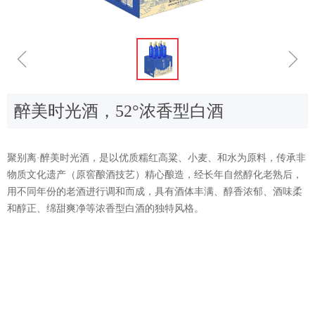
ꁆ
ꁇ
醉美时光酒，52°浓香型白酒
聚别离·醉美时光酒，是以优质糯红高粱、小麦、和水为原料，传承非
物质文化遗产（原窖酿酒技艺）精心酿造，经长年自然醇化老熟后，
用不同年份的老酒进行调和而成，具有酒体丰满、醇香浓郁、酒味柔
和醇正、绵甜爽净等浓香型白酒的独特风格。